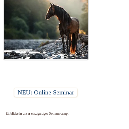
Dein
Beitrag demnächst
Creativio
verfügbar
Horse
Entdecke weitere Kategorien
dieses Blogs oder versuche
es später nochmal.
NEU: Online Seminar
Einblicke in unser einzigartiges Sommercamp
: