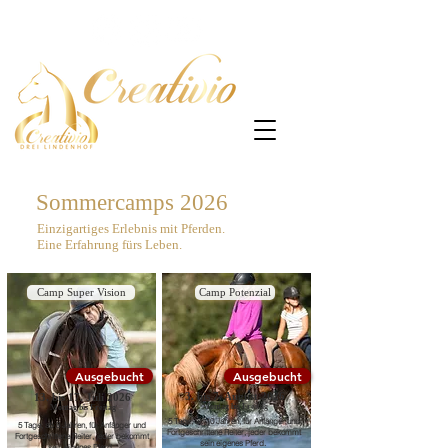
Sommercamps 2026
Einzigartiges Erlebnis mit Pferden.
Eine Erfahrung fürs Leben.
Camp Super Vision
Camp Potenzial
Ausgebucht
Ausgebucht
3. bis 7. August 2026
13. bis 17. Juli 2026
Montag bis Freitag
Montag bis Freitag
5 Tage, ab 10 Jahren, für Anfänger und
5 Tage, ab 8 Jahren, für Anfänger und
Fortgeschrittene Reiter, jeder bekommt
Fortgeschrittene Reiter, jeder bekommt
sein eigenes Pferd.
sein eigenes Pferd.