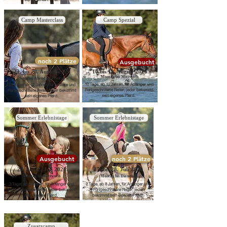
Camp Masterclass
Camp Spezial
noch 2 Plätze
Ausgebucht
23. bis 28. August 2026
10 bis 19. August 2026
Montag bis Mittwoch
Sonntag Abend bis Freitag
10 Tage, ab 12 Jahren, für Anfänger und
5,5 Tage, ab 12 Jahren, für mittlere und
Fortgeschrittene Reiter, jeder bekommt
Fortgeschrittene Reiter, jeder bekommt
sein eigenes Pferd.
sein eigenes Pferd.
Sommer Erlebnistage
Sommer Erlebnistage
Ausgebucht
noch 2 Plätze
20. bis 22. Juli 2026
27. bis 28. Juli 2026
Montag bis Mittwoch
Montag bis Dienstag
3 Tage, ab 8 Jahren, für Anfänger und
2 Tage, ab 8 Jahren, für Anfänger und
Fortgeschrittene Reiter, jeder bekommt
Fortgeschrittene Reiter, jeder
sein eigenes Pferd.
bekommt sein eigenes Pferd.
Zusatzcamp