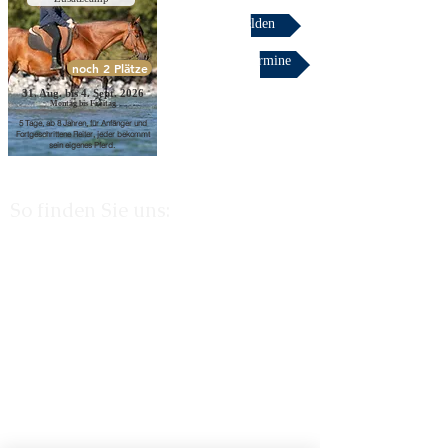
Jetzt Anmelden
Zurück zu Termine
noch 2 Plätze
31. Aug. bis 4. Sept. 2026
Montag bis Freitag
5 Tage, ab 8 Jahren, für Anfänger und
Fortgeschrittene Reiter, jeder bekommt
sein eigenes Pferd.
So finden Sie uns: