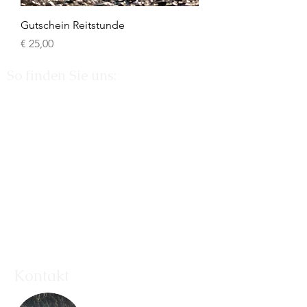
Gutschein Reitstunde
Preis
€ 25,00
So finden Sie uns:
Kontakt